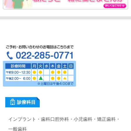
診療科目
インプラント・歯科口腔外科・小児歯科・矯正歯科・
一般歯科