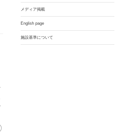
メディア掲載
English page
施設基準について
を
、
イ
方