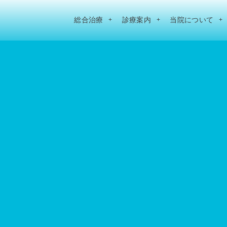
総合治療
診療案内
当院について