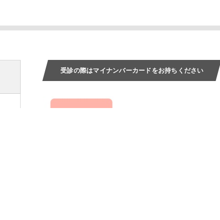
受診の際はマイナンバーカードをお持ちください