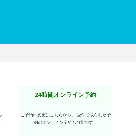
24時間オンライン予約
ご予約の変更はこちらから。 受付で取られた予
ン
約のオンライン変更も可能です。
の