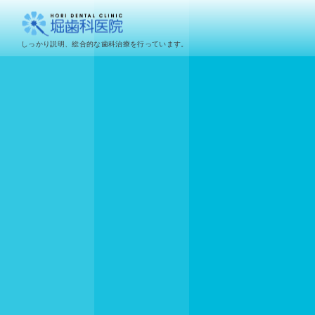
しっかり説明、総合的な歯科治療を行っています。